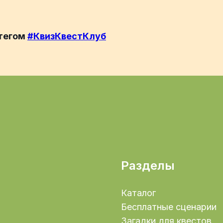
штегом
#КвизКвестКлуб
Разделы
Каталог
Бесплатные сценарии
Загадки для квестов