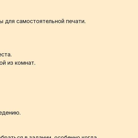
ы для самостоятельной печати.
еста.
ой из комнат.
ведению.
браться в задании, особенно когда