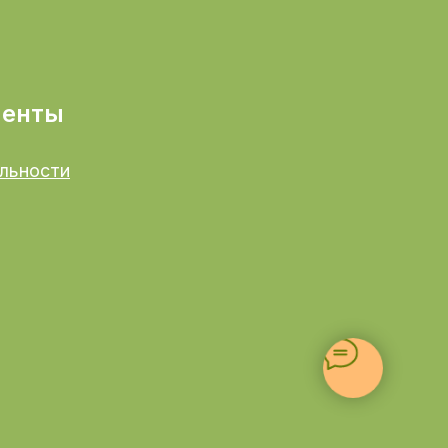
менты
льности